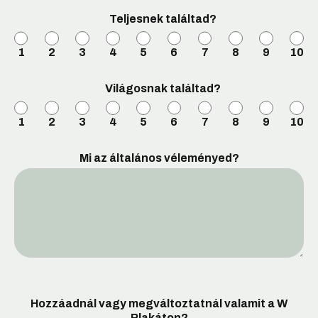
Teljesnek találtad?
1
2
3
4
5
6
7
8
9
10
Világosnak találtad?
1
2
3
4
5
6
7
8
9
10
Mi az általános véleményed?
Hozzáadnál vagy megváltoztatnál valamit a W
Plakáton?