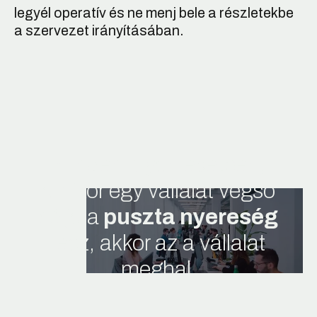
legyél operatív és ne menj bele a részletekbe
a szervezet irányításában.
Minden olyan esetben,
amikor egy vállalat végső
célja a
puszta nyereség
lesz, akkor az a vállalat
meghal.