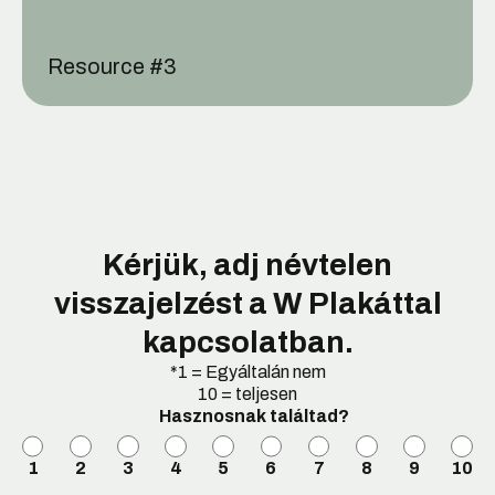
Resource #
3
Kérjük, adj névtelen
visszajelzést a W Plakáttal
kapcsolatban.
*1 = Egyáltalán nem
10 = teljesen
Hasznosnak találtad?
1
2
3
4
5
6
7
8
9
10