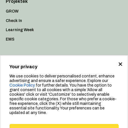
Projektek
GROW
Check In
Learning Week
EMS
×
Források
Your privacy
Fenntarthatóság
We use cookies to deliver personalised content, enhance
Plakát és Értékek
advertising and ensure a safer experience. Explore our
Cookie Policy
for further details. You have the option to
Emberek
grant consent to all cookies with a simple 'Allow all
cookies' click or visit 'Customize' to selectively enable
Vezetés
specific cookie categories. For those who prefer a cookie-
free experience, click the (X) while still maintaining
essential site functionality. Your preferences can be
updated at any time.
Adatvédelmi szabályzat