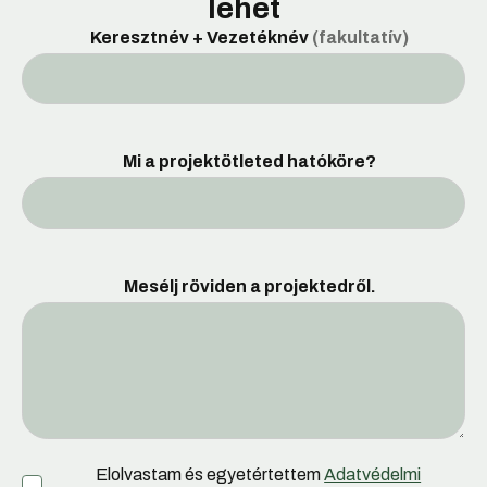
lehet
Keresztnév + Vezetéknév
(fakultatív)
Mi a projektötleted hatóköre?
Mesélj röviden a projektedről.
Elolvastam és egyetértettem
Adatvédelmi