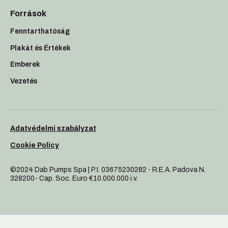
Források
Fenntarthatóság
Plakát és Értékek
Emberek
Vezetés
Adatvédelmi szabályzat
Cookie Policy
©2024 Dab Pumps Spa | P.I. 03675230282 - R.E.A. Padova N.
328200- Cap. Soc. Euro €10.000.000 i.v.