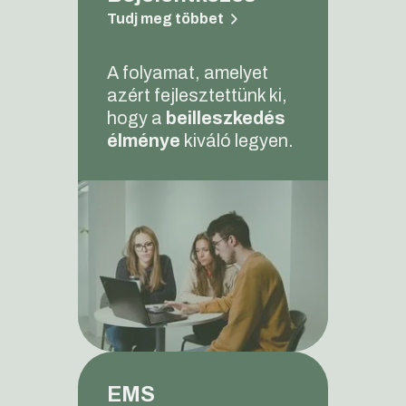
Tudj meg többet
A folyamat, amelyet
azért fejlesztettünk ki,
hogy a
beilleszkedés
élménye
kiváló legyen.
EMS