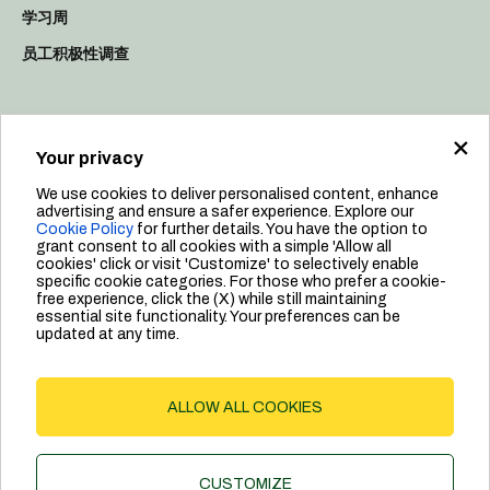
学习周
员工积极性调查
×
资源
Your privacy
可持续发展
We use cookies to deliver personalised content, enhance
宣言和价值观
advertising and ensure a safer experience. Explore our
Cookie Policy
for further details. You have the option to
员工
grant consent to all cookies with a simple 'Allow all
cookies' click or visit 'Customize' to selectively enable
领导力
specific cookie categories. For those who prefer a cookie-
free experience, click the (X) while still maintaining
essential site functionality. Your preferences can be
updated at any time.
Privacy Policy
ALLOW ALL COOKIES
Cookie Policy
©2024 Dab Pumps Spa | P.I. 03675230282 - R.E.A. Padova N.
CUSTOMIZE
328200- Cap. Soc. Euro €10.000.000 i.v.